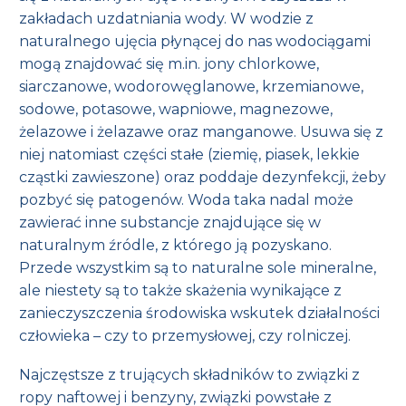
zakładach uzdatniania wody. W wodzie z
naturalnego ujęcia płynącej do nas wodociągami
mogą znajdować się m.in. jony chlorkowe,
siarczanowe, wodorowęglanowe, krzemianowe,
sodowe, potasowe, wapniowe, magnezowe,
żelazowe i żelazawe oraz manganowe. Usuwa się z
niej natomiast części stałe (ziemię, piasek, lekkie
cząstki zawieszone) oraz poddaje dezynfekcji, żeby
pozbyć się patogenów. Woda taka nadal może
zawierać inne substancje znajdujące się w
naturalnym źródle, z którego ją pozyskano.
Przede wszystkim są to naturalne sole mineralne,
ale niestety są to także skażenia wynikające z
zanieczyszczenia środowiska wskutek działalności
człowieka – czy to przemysłowej, czy rolniczej.
Najczęstsze z trujących składników to związki z
ropy naftowej i benzyny, związki powstałe z