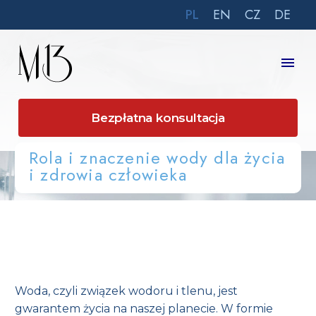
PL
EN
CZ
DE
Bezpłatna konsultacja
Rola i znaczenie wody dla życia
Home
Aktualności
i zdrowia człowieka
Rola i znaczenie wody dla życia i zdrowia człowieka
Woda, czyli związek wodoru i tlenu, jest
gwarantem życia na naszej planecie. W formie